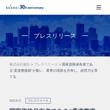
プレスリリース
株式会社健生
>
プレスリリース
>
国家資格保有者であ
る”柔道整復師”が集い、業界の現状を共有し、経営力を育
てる
2025.8.21
プレスリリース